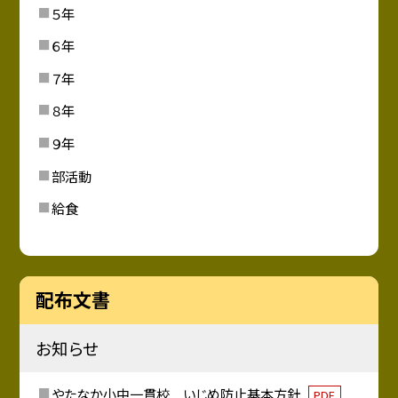
５年
６年
７年
８年
９年
部活動
給食
配布文書
お知らせ
やたなか小中一貫校 いじめ防止基本方針
PDF