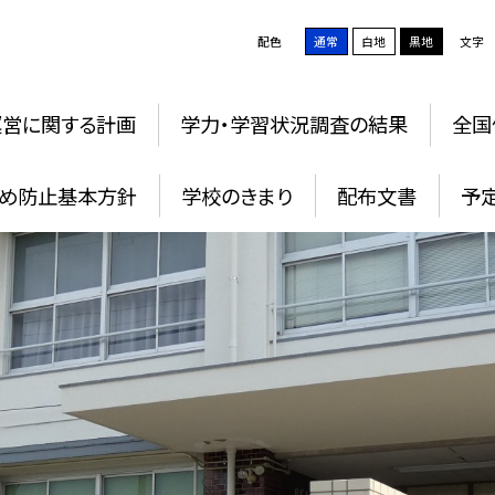
配色
通常
白地
黒地
文字
運営に関する計画
学力・学習状況調査の結果
全国
め防止基本方針
学校のきまり
配布文書
予