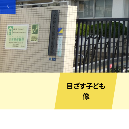
目ざす子ども
像