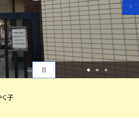
1
2
3
く子