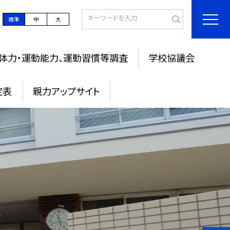
標準
中
大
体力・運動能力、運動習慣等調査
学校協議会
定表
親力アップサイト