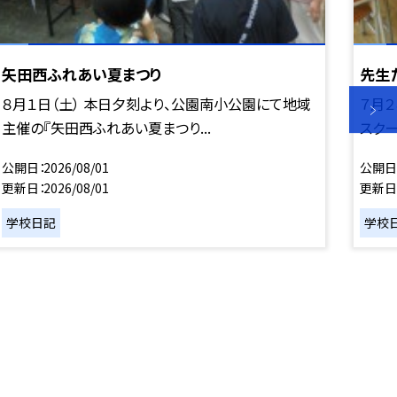
矢田西ふれあい夏まつり
先生
８月１日（土） 本日夕刻より、公園南小公園にて地域
７月２
主催の『矢田西ふれあい夏まつり...
スクー
公開日
2026/08/01
公開日
更新日
2026/08/01
更新日
学校日記
学校