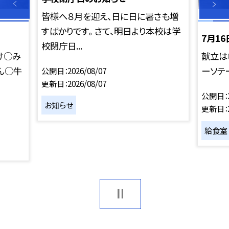
皆様へ８月を迎え、日に日に暑さも増
すばかりです。 さて、明日より本校は学
7月1
校閉庁日...
け○み
献立は
ん○牛
ーソテ
公開日
2026/08/07
更新日
2026/08/07
公開日
お知らせ
更新日
給食室