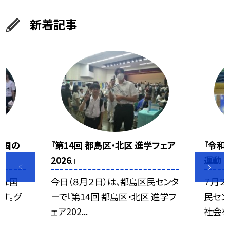
新着記事
な国の
『第14回 都島区・北区 進学フェア
『令和
2026』
運動 
ろな国
今日（８月２日）は、都島区民センタ
７月２
す。グ
ーで『第14回 都島区・北区 進学フ
民セン
ェア202...
社会を明