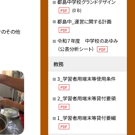
都島中学校グランドデザイン
(0 B)
PDF
都島中_運営に関する計画
PDF
でのその他
令和７年度 中学校のあゆみ
（公表分析シート）
PDF
教務
3_学習者用端末等使用条件
PDF
2_学習者用端末等貸付要領
PDF
1_学習者用端末等貸付要綱
PDF