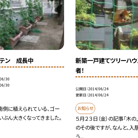
テン 成長中
新築一戸建てツリーハウ
者！
06/30
06/30
公開日
2014/06/24
更新日
2014/06/24
南側に植えられている、ゴー
お知らせ
いぶん大きくなってきました。
５月２３日（金）の記事「木の
のその後ですが、なんと、入
う...