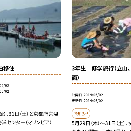
泊移住
3年生 修学旅行（立山
面）
06/02
06/02
公開日
2014/06/02
更新日
2014/06/02
（金）、31日（土）と京都府宮津
お知らせ
洋センター（マリンピア）
5月29日（木）〜31日（土）