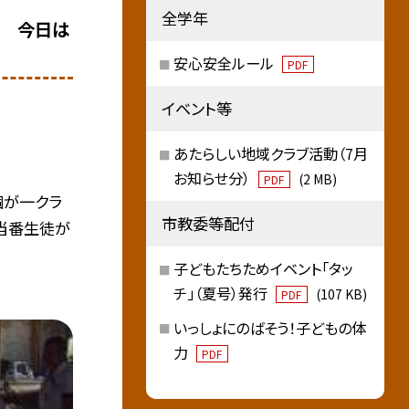
全学年
当 今日は
安心安全ルール
PDF
イベント等
あたらしい地域クラブ活動（7月
お知らせ分）
(2 MB)
PDF
個が一クラ
市教委等配付
当番生徒が
子どもたちためイベント「タッ
チ」（夏号）発行
(107 KB)
PDF
いっしょにのばそう！子どもの体
力
PDF