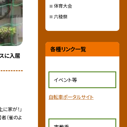
体育大会
六稜祭
各種リンク一覧
スに入居
イベント等
自転車ポータルサイト
上に家が！」
居者（雀のよ
市教委