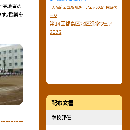
々と保護者の
「大阪府公立高校進学フェア2027」特設ペ
ます。授業を
ージ
第14回都島区北区進学フェア
2026
配布文書
学校評価