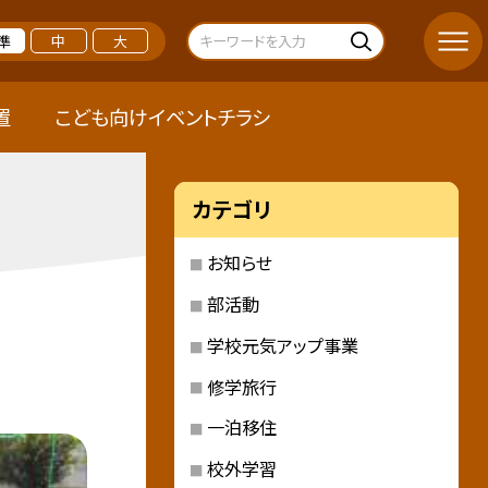
準
中
大
置
こども向けイベントチラシ
カテゴリ
お知らせ
部活動
学校元気アップ事業
修学旅行
一泊移住
校外学習