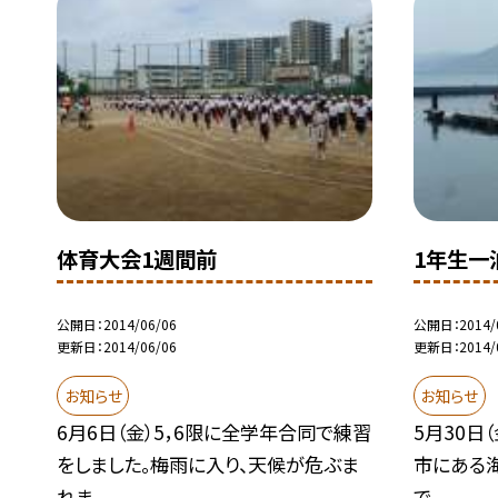
体育大会1週間前
1年生一
公開日
2014/06/06
公開日
2014/
更新日
2014/06/06
更新日
2014/
お知らせ
お知らせ
6月6日（金）5，6限に全学年合同で練習
5月30日
をしました。梅雨に入り、天候が危ぶま
市にある海
れま...
で、...