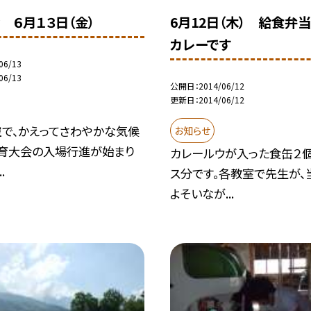
 ６月１３日（金）
6月12日（木） 給食弁
カレーです
06/13
06/13
公開日
2014/06/12
更新日
2014/06/12
空で、かえってさわやかな気候
お知らせ
体育大会の入場行進が始まり
カレールウが入った食缶２
.
ス分です。各教室で先生が、
よそいなが...