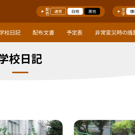
配色
文字
通常
白地
黒地
標
学校日記
配布文書
予定表
非常変災時の措
学校日記