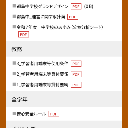
都島中学校グランドデザイン
(0 B)
PDF
都島中_運営に関する計画
PDF
令和７年度 中学校のあゆみ（公表分析シート）
PDF
教務
3_学習者用端末等使用条件
PDF
2_学習者用端末等貸付要領
PDF
1_学習者用端末等貸付要綱
PDF
全学年
安心安全ルール
PDF