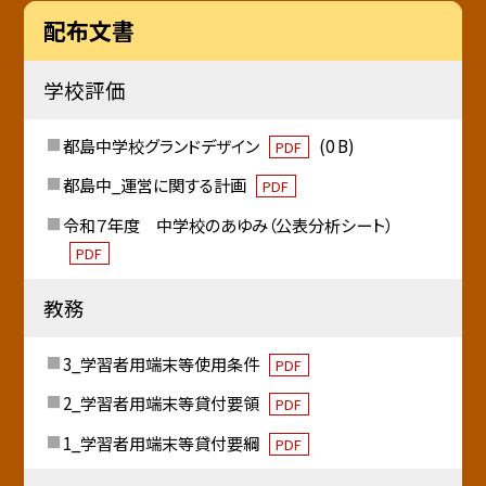
配布文書
学校評価
都島中学校グランドデザイン
(0 B)
PDF
都島中_運営に関する計画
PDF
令和７年度 中学校のあゆみ（公表分析シート）
PDF
教務
3_学習者用端末等使用条件
PDF
2_学習者用端末等貸付要領
PDF
1_学習者用端末等貸付要綱
PDF