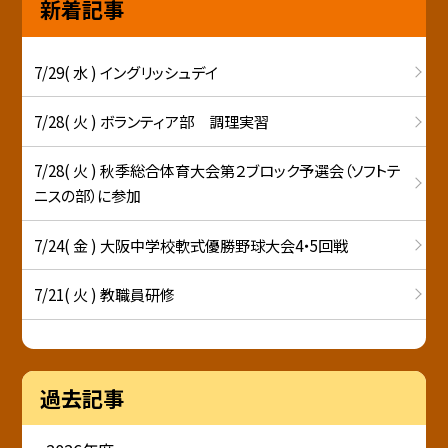
新着記事
7/29( 水 ) イングリッシュデイ
7/28( 火 ) ボランティア部 調理実習
7/28( 火 ) 秋季総合体育大会第２ブロック予選会（ソフトテ
ニスの部）に参加
7/24( 金 ) 大阪中学校軟式優勝野球大会4・5回戦
7/21( 火 ) 教職員研修
過去記事