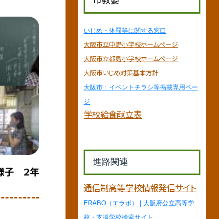
いじめ・体罰等に関する窓口
大阪市立中野小学校ホームページ
大阪市立都島小学校ホームページ
大阪市いじめ対策基本方針
大阪市：イベントチラシ等掲載専用ペー
ジ
学校給食献立表
進路関連
様子 ２年
通信制高等学校情報発信サイト
ERABO（エラボ） | 大阪府公立高等学
校・支援学校検索サイト