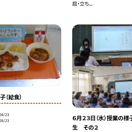
屈・立ち...
子（給食）
06/23
６月２３日（水）授業の様
06/23
生 その２