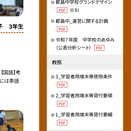
都島中学校グランドデザイン
(0 B)
PDF
都島中_運営に関する計画
子 ３年生
PDF
令和７年度 中学校のあゆみ
（公表分析シート）
PDF
教務
【国語】考
3_学習者用端末等使用条件
句には季語
PDF
2_学習者用端末等貸付要領
PDF
1_学習者用端末等貸付要綱
PDF