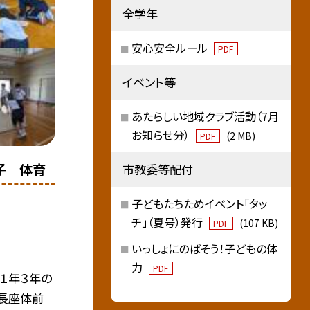
全学年
安心安全ルール
PDF
イベント等
あたらしい地域クラブ活動（7月
お知らせ分）
(2 MB)
PDF
子 体育
市教委等配付
子どもたちためイベント「タッ
チ」（夏号）発行
(107 KB)
PDF
いっしょにのばそう！子どもの体
力
PDF
１年３年の
・長座体前