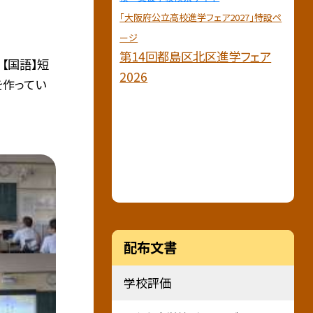
「大阪府公立高校進学フェア2027」特設ペ
ージ
第14回都島区北区進学フェア
【国語】短
2026
を作ってい
配布文書
学校評価