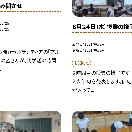
み聞かせ
06/25
６月２４日（木）授業の様
06/25
公開日
2021/06/24
更新日
2021/06/24
み聞かせボランティアの『プル
』の皆さんが、朝学活の時間
お知らせ
.
２時間目の授業の様子です。 
えた俳句を発表します。俳
が入って...