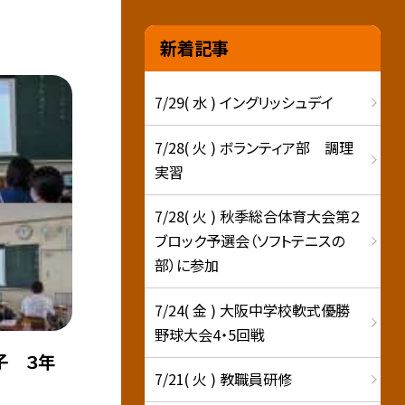
新着記事
7/29( 水 ) イングリッシュデイ
7/28( 火 ) ボランティア部 調理
実習
7/28( 火 ) 秋季総合体育大会第２
ブロック予選会（ソフトテニスの
部）に参加
7/24( 金 ) 大阪中学校軟式優勝
野球大会4・5回戦
子 ３年
7/21( 火 ) 教職員研修