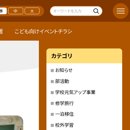
準
中
大
置
こども向けイベントチラシ
カテゴリ
お知らせ
部活動
学校元気アップ事業
修学旅行
一泊移住
校外学習