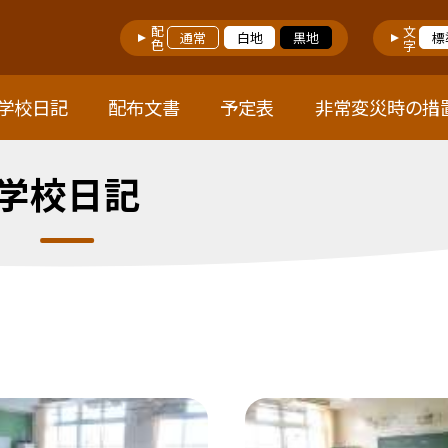
配色
文字
通常
白地
黒地
標
学校日記
配布文書
予定表
非常変災時の措
学校日記