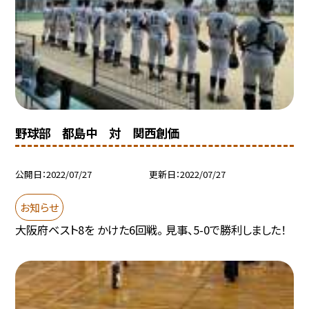
野球部 都島中 対 関西創価
公開日
2022/07/27
更新日
2022/07/27
お知らせ
大阪府ベスト8を かけた6回戦。 見事、5-0で勝利しました！