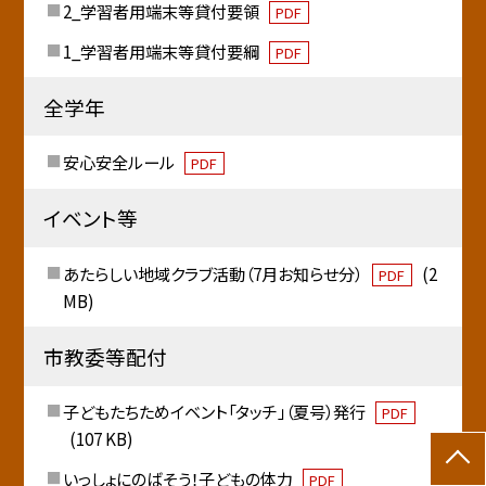
2_学習者用端末等貸付要領
PDF
1_学習者用端末等貸付要綱
PDF
全学年
安心安全ルール
PDF
イベント等
あたらしい地域クラブ活動（7月お知らせ分）
(2
PDF
MB)
市教委等配付
子どもたちためイベント「タッチ」（夏号）発行
PDF
(107 KB)
いっしょにのばそう！子どもの体力
PDF