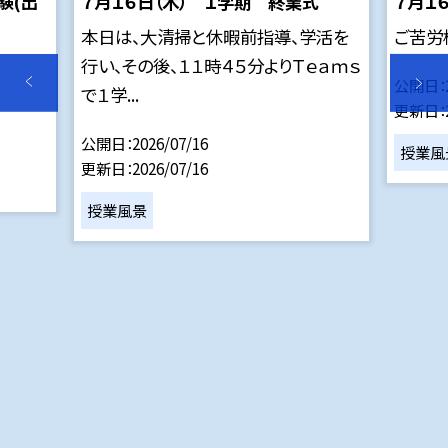
験(出
７月１６日（木） １学期 終業式
７月１
本日は、大清掃と休暇前指導、学活を
ご苦労
行い、その後、１１時４５分よりＴｅａｍｓ
公開日
で１学...
更新日
公開日
2026/07/16
授業風
更新日
2026/07/16
授業風景