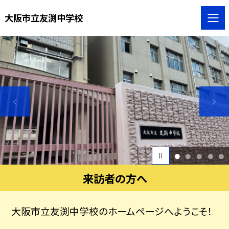
大阪市立友渕中学校
1
2
3
4
5
来訪者の方へ
大阪市立友渕中学校のホームページへようこそ！