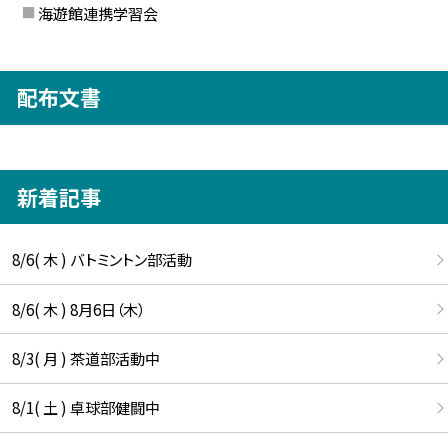
海遊館連携学習会
配布文書
新着記事
8/6( 木 ) バトミントン部活動
8/6( 木 ) 8月6日（木）
8/3( 月 ) 茶道部活動中
8/1( 土 ) 卓球部健闘中