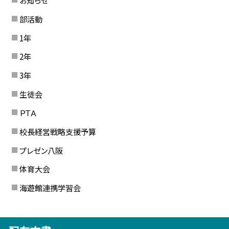
お知らせ
部活動
1年
2年
3年
生徒会
ＰＴＡ
校長経営戦略支援予算
プレゼン八阪
体育大会
海遊館連携学習会