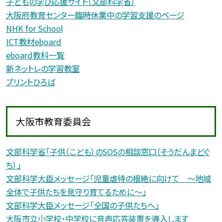
子どもの学び応援サイト（文部科学省）
大阪府教育センター臨時休業中の学習支援のページ
NHK for School
ICT教材eboard
eboard教科一覧
新ネットレの学習教室
プリントひろば
大阪市教育委員会
文部科学省「子供（こども）のSOSの相談窓口（そうだんまどぐ
ち）」
文部科学大臣メッセージ「児童虐待の根絶に向けて 〜地域
全体で子供たちを見守り育てるために〜」
文部科学大臣メッセージ「全国の子供たちへ」
大阪市立小学校・中学校に音声応答装置を導入します