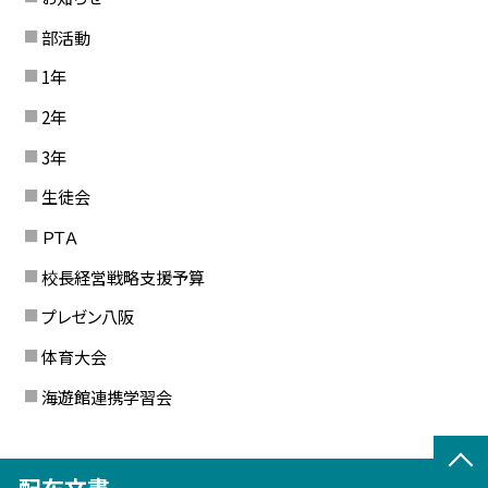
部活動
1年
2年
3年
生徒会
ＰＴＡ
校長経営戦略支援予算
プレゼン八阪
体育大会
海遊館連携学習会