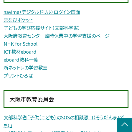
navima（デジタルドリル）ログイン画面
まなびポケット
子どもの学び応援サイト（文部科学省）
大阪府教育センター臨時休業中の学習支援のページ
NHK for School
ICT教材eboard
eboard教科一覧
新ネットレの学習教室
プリントひろば
大阪市教育委員会
文部科学省「子供（こども）のSOSの相談窓口（そうだんまどぐ
ち）」