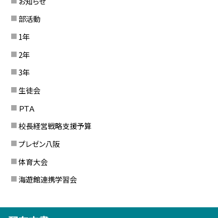
お知らせ
部活動
1年
2年
3年
生徒会
ＰＴＡ
校長経営戦略支援予算
プレゼン八阪
体育大会
海遊館連携学習会