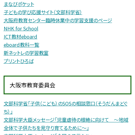
まなびポケット
子どもの学び応援サイト（文部科学省）
大阪府教育センター臨時休業中の学習支援のページ
NHK for School
ICT教材eboard
eboard教科一覧
新ネットレの学習教室
プリントひろば
大阪市教育委員会
文部科学省「子供（こども）のSOSの相談窓口（そうだんまどぐ
ち）」
文部科学大臣メッセージ「児童虐待の根絶に向けて 〜地域
全体で子供たちを見守り育てるために〜」