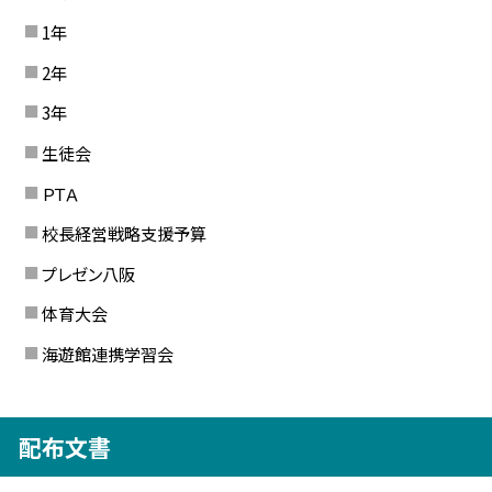
1年
2年
3年
生徒会
ＰＴＡ
校長経営戦略支援予算
プレゼン八阪
体育大会
海遊館連携学習会
配布文書