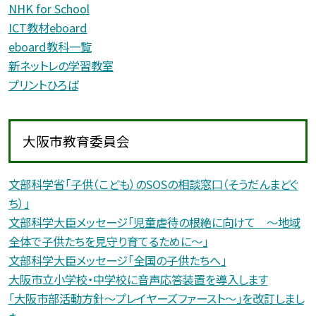
NHK for School
ICT教材eboard
eboard教科一覧
新ネットレの学習教室
プリントひろば
大阪市教育委員会
文部科学省「子供（こども）のSOSの相談窓口（そうだんまどぐ
ち）」
文部科学大臣メッセージ「児童虐待の根絶に向けて 〜地域
全体で子供たちを見守り育てるために〜」
文部科学大臣メッセージ「全国の子供たちへ」
大阪市立小学校・中学校に音声応答装置を導入します
「大阪市部活動方針〜プレイヤーズファースト〜」を改訂しまし