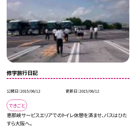
修学旅行日記
公開日
2015/06/12
更新日
2015/06/12
できごと
恵那峡サービスエリアでのトイレ休憩を済ませ、バスはひた
すら大阪へ。