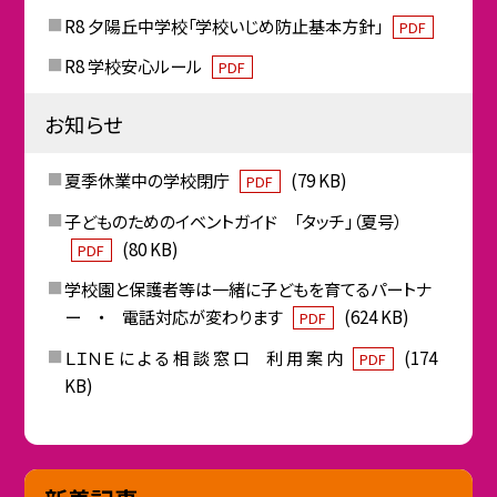
R8 夕陽丘中学校「学校いじめ防止基本方針」
PDF
R8 学校安心ルール
PDF
お知らせ
夏季休業中の学校閉庁
(79 KB)
PDF
子どものためのイベントガイド 「タッチ」（夏号）
(80 KB)
PDF
学校園と保護者等は一緒に子どもを育てるパートナ
ー ・ 電話対応が変わります
(624 KB)
PDF
ＬＩＮＥ に よ る 相 談 窓 口 利 用 案 内
(174
PDF
KB)