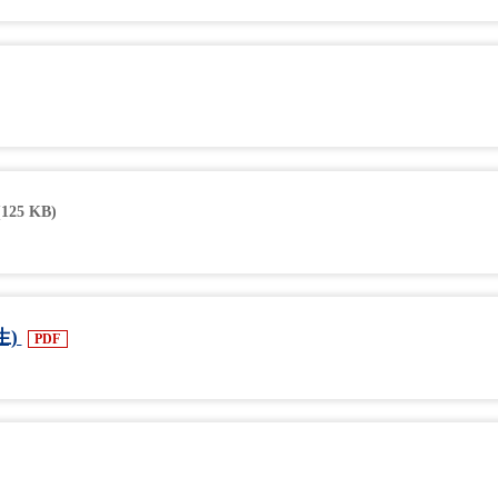
(125 KB)
生)
PDF