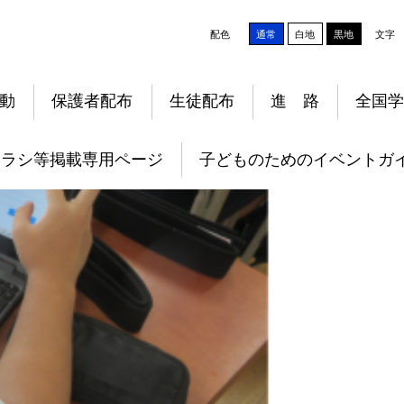
配色
通常
白地
黒地
文字
動
保護者配布
生徒配布
進 路
全国学
チラシ等掲載専用ページ
子どものためのイベントガ