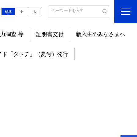
標準
中
大
力調査 等
証明書交付
新入生のみなさまへ
イド「タッチ」（夏号）発行