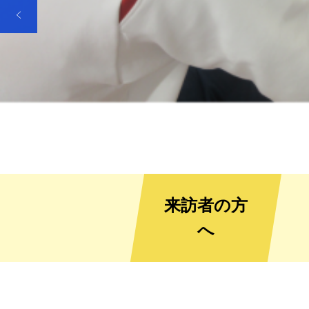
来訪者の方
へ