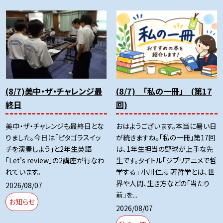
(8/7)美中・ザ・チャレンジ最
(8/7) 「私の一冊」 (第17
終日
回)
美中・ザ・チャレンジも最終日とな
おはようございます。本当に暑い日
りました。今日は「ピタゴラスイッ
が続きますね。「私の一冊」第17回
チを演奏しよう」と2年生英語
は、1年生担当の野球が上手な先
「Let's review」の2講座が行なわ
生です。タイトル「ジブリアニメで哲
れています。
学する」 小川仁志 著哲学とは、世
界や人間、生き方などの「当たり
2026/08/07
前」を...
お知らせ
2026/08/07