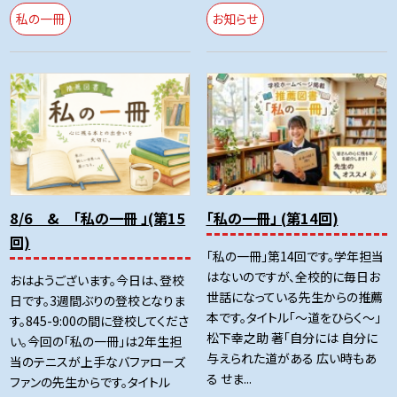
私の一冊
お知らせ
8/6 & 「私の一冊 」(第15
「私の一冊」 (第14回)
回)
「私の一冊」第14回です。学年担当
はないのですが、全校的に毎日お
おはようございます。今日は、登校
世話になっている先生からの推薦
日です。3週間ぶりの登校となりま
本です。タイトル「～道をひらく～」
す。845-9:00の間に登校してくださ
松下幸之助 著「自分には 自分に
い。今回の「私の一冊」は2年生担
与えられた道がある 広い時もあ
当のテニスが上手なバファローズ
る せま...
ファンの先生からです。タイトル