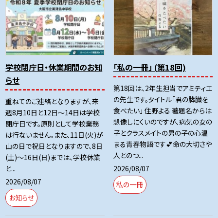
学校閉庁日・休業期間のお知
「私の一冊」 (第18回)
らせ
第18回は、2年生担当でアミティエ
の先生です。タイトル「君の膵臓を
重ねてのご連絡となりますが、来
食べたい」 住野よる 著題名からは
週8月10日と12日～14日は学校
想像しにくいのですが、病気の女の
閉庁日です。原則として学校業務
子とクラスメイトの男の子の心温
は行ないません。また、11日(火)が
まる青春物語です💕命の大切さや
山の日で祝日となりますので、8日
人とのつ...
(土)～16日(日)までは、学校休業
2026/08/07
と...
2026/08/07
私の一冊
お知らせ