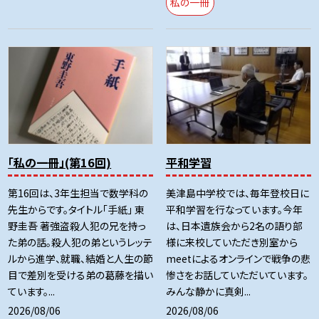
私の一冊
「私の一冊」(第16回)
平和学習
第16回は、3年生担当で数学科の
美津島中学校では、毎年登校日に
先生からです。タイトル「手紙」 東
平和学習を行なっています。今年
野圭吾 著強盗殺人犯の兄を持っ
は、日本遺族会から2名の語り部
た弟の話。殺人犯の弟というレッテ
様に来校していただき別室から
ルから進学、就職、結婚と人生の節
meetによるオンラインで戦争の悲
目で差別を受ける弟の葛藤を描い
惨さをお話していただいています。
ています。...
みんな静かに真剣...
2026/08/06
2026/08/06