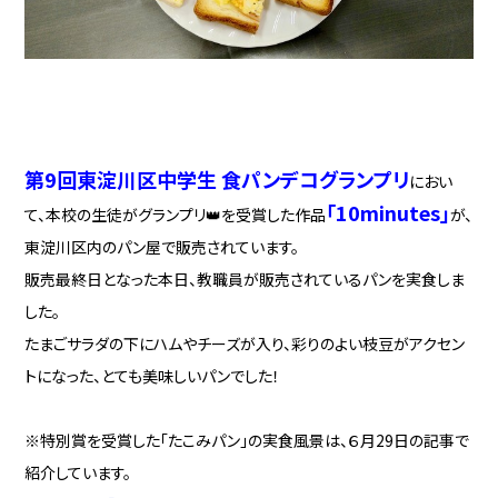
第9回東淀川区中学生 食パンデコグランプリ
におい
「10minutes」
て、
本校の生徒が
グランプリ👑を受賞した作品
が、
東淀川区内のパン屋で販売されています。
販売最終日となった本日、教職員が販売されているパンを実食しま
した。
たまごサラダの下にハ
ムやチーズが入り、彩りのよい枝豆がアクセン
トになった、とても美味しいパンでした！
※特別賞を受賞した
「たこみパン」
の実食風景は、６月29日の記事で
紹介しています。