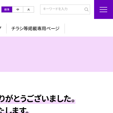
標準
中
大
プ
チラシ等掲載専用ページ
りがとうございました。
たします。