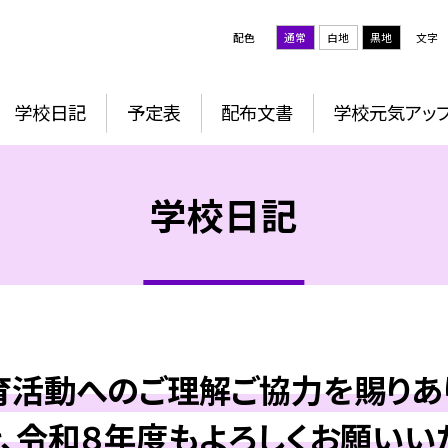
配色
通常
白地
黒地
文字
学校日記
予定表
配布文書
学校元気アッ
学校日記
活動へのご理解ご協力を賜りあ
、令和８年度もよろしくお願いい