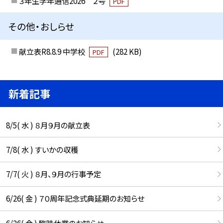
３年生学年通信2026 ２号
PDF
その他・おしらせ
献立表R8.8.9 中学校
(282 KB)
PDF
新着記事
8/5( 水 ) ８月９月の献立表
7/8( 水 ) すいかの収穫
7/7( 火 ) ８月、９月の行事予定
6/26( 金 ) ７０周年記念式典延期のお知らせ
6/26( 金 ) 臨時休業のお知らせ