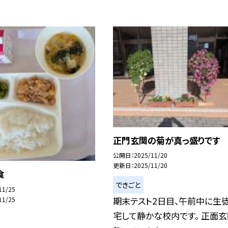
正門玄関の菊が真っ盛りです
公開日
2025/11/20
更新日
2025/11/20
食
できごと
11/25
期末テスト2日目、午前中に生
11/25
宅して静かな校内です。 正面