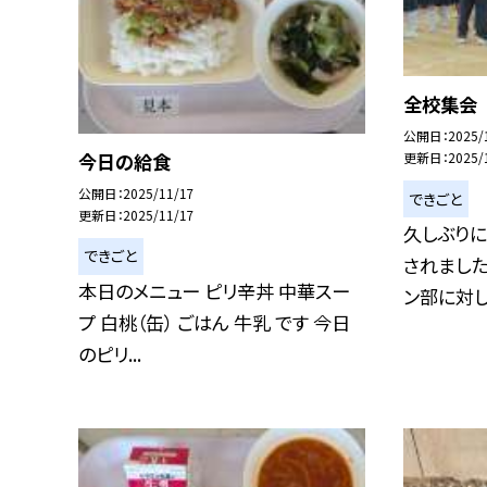
全校集会
公開日
2025/
今日の給食
更新日
2025/
公開日
2025/11/17
できごと
更新日
2025/11/17
久しぶり
できごと
されました
本日のメニュー ピリ辛丼 中華スー
ン部に対し.
プ 白桃（缶） ごはん 牛乳 です 今日
のピリ...