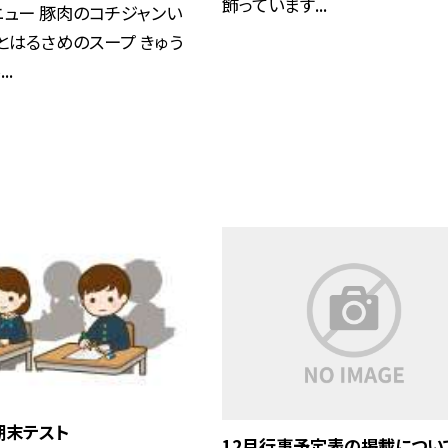
飾っています...
ュー 豚肉のコチジャンい
とはるさめのスープ きゅう
..
期末テスト
12月行事予定表の掲載につい