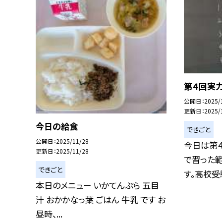
第４回実力
公開日
2025/
更新日
2025/
今日の給食
できごと
公開日
2025/11/28
今日は第４
更新日
2025/11/28
で習った
できごと
す。高校受験
本日のメニュー いかてんぷら 五目
汁 おかかなっ葉 ごはん 牛乳 です お
昼時、...