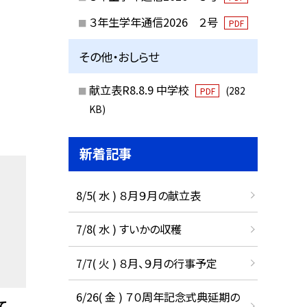
３年生学年通信2026 ２号
PDF
その他・おしらせ
献立表R8.8.9 中学校
(282
PDF
KB)
新着記事
8/5( 水 ) ８月９月の献立表
7/8( 水 ) すいかの収穫
7/7( 火 ) ８月、９月の行事予定
6/26( 金 ) ７０周年記念式典延期の
て