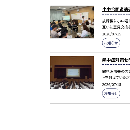
小中合同道徳
放課後に小中連携
互いに意見交換を
2026/07/15
お知らせ
熱中症対策セ
鶴見消防署の方に
トを教えていただ
2026/07/15
お知らせ