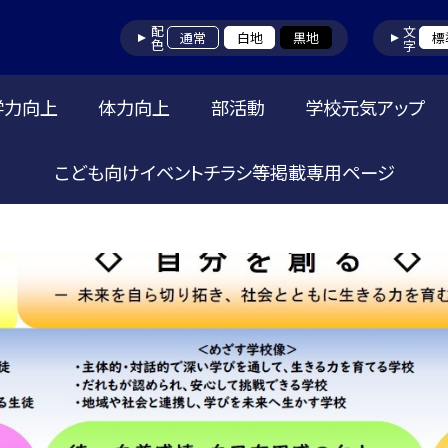
配色
文字
通常
白地
黒地
標
学力向上
体力向上
部活動
学校元気アップ
こども向けイベントチラシ等掲載専用ページ