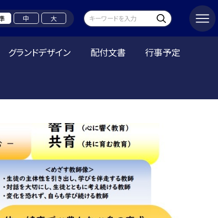
準
中
大
グランドデザイン
配付文書
行事予定