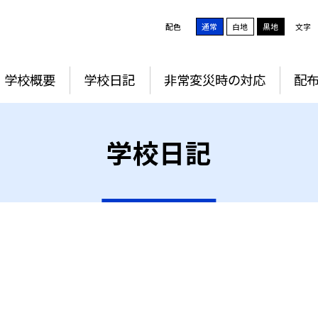
配色
通常
白地
黒地
文字
学校概要
学校日記
非常変災時の対応
配
学校日記