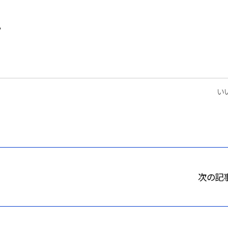
。
いい
次の記