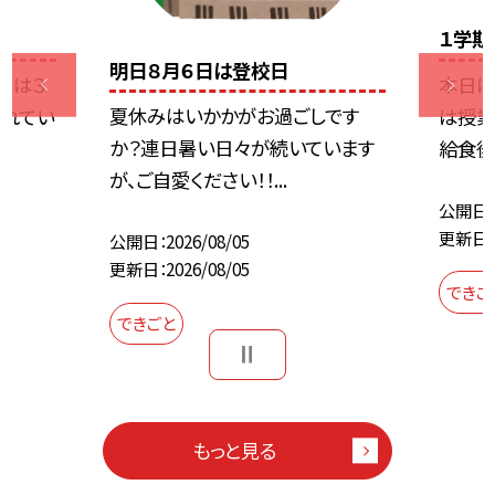
１学期
明日８月６日は登校日
日は３
本日は
夏休みはいかかがお過ごしです
れてい
は授業
か？連日暑い日々が続いています
給食後
が、ご自愛ください！！...
公開日
更新日
公開日
2026/08/05
更新日
2026/08/05
できご
できごと
もっと見る