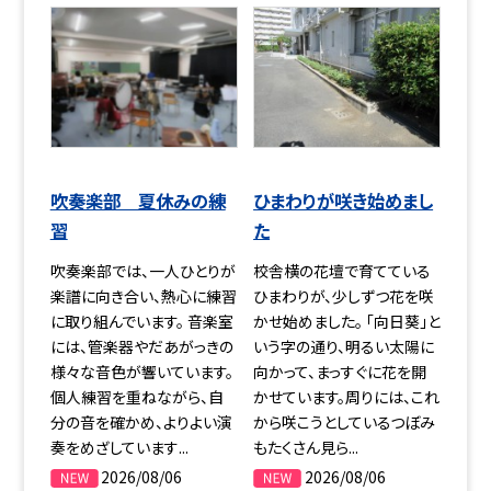
吹奏楽部 夏休みの練
ひまわりが咲き始めまし
習
た
吹奏楽部では、一人ひとりが
校舎横の花壇で育てている
楽譜に向き合い、熱心に練習
ひまわりが、少しずつ花を咲
に取り組んでいます。 音楽室
かせ始めました。 「向日葵」と
には、管楽器やだあがっきの
いう字の通り、明るい太陽に
様々な音色が響いています。
向かって、まっすぐに花を開
個人練習を重ねながら、自
かせています。周りには、これ
分の音を確かめ、よりよい演
から咲こうとしているつぼみ
奏をめざしています...
もたくさん見ら...
2026/08/06
2026/08/06