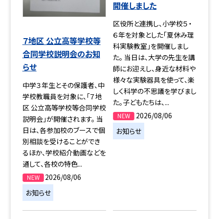
開催しました
区役所と連携し、小学校５・
６年を対象とした「夏休み理
７地区 公立高等学校等
科実験教室」を開催しまし
合同学校説明会のお知
た。 当日は、大学の先生を講
らせ
師にお迎えし、身近な材料や
様々な実験器具を使って、楽
中学３年生とその保護者、中
しく科学の不思議を学びまし
学校教職員を対象に、「７地
た。子どもたちは、...
区 公立高等学校等合同学校
2026/08/06
説明会」が開催されます。 当
日は、各参加校のブースで個
お知らせ
別相談を受けることができ
るほか、学校紹介動画などを
通して、各校の特色...
2026/08/06
お知らせ