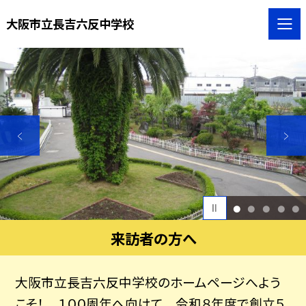
大阪市立長吉六反中学校
1
2
3
4
5
来訪者の方へ
大阪市立長吉六反中学校のホームページへよう
こそ！ １００周年へ向けて 令和８年度で創立５