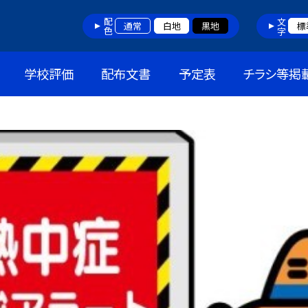
配色
文字
通常
白地
黒地
標
学校評価
配布文書
予定表
チラシ等掲