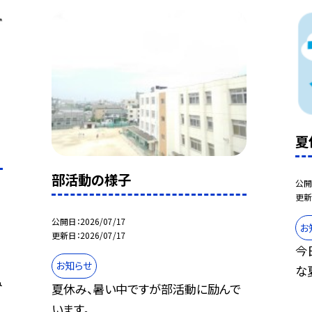
夏
部活動の様子
公開
更新
公開日
2026/07/17
お
更新日
2026/07/17
今
お知らせ
な
み
夏休み、暑い中ですが部活動に励んで
います。