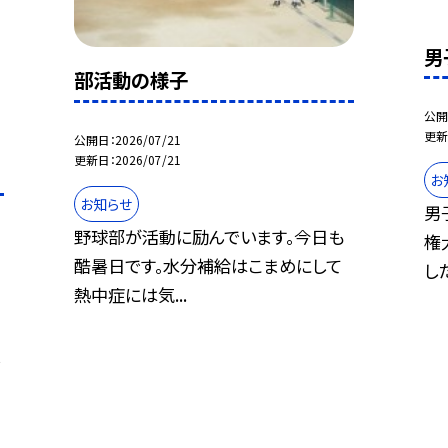
男
部活動の様子
公開
更新
公開日
2026/07/21
更新日
2026/07/21
お
お知らせ
男
野球部が活動に励んでいます。今日も
権
酷暑日です。水分補給はこまめにして
した
熱中症には気...