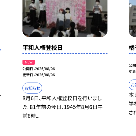
平和人権登校日
橘
公開
公開日
2026/08/06
更新
更新日
2026/08/06
お
お知らせ
し
本
8月6日、平和人権登校日を行いまし
学
た。81年前の今日、1945年8月6日午
され
前8時...