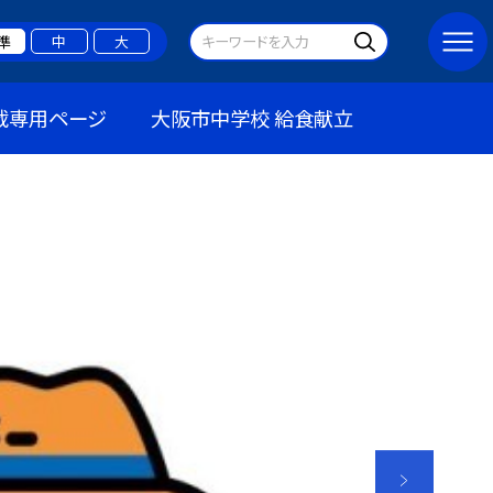
準
中
大
載専用ページ
大阪市中学校 給食献立