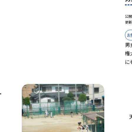
公開
更新
お
男
権
にそ