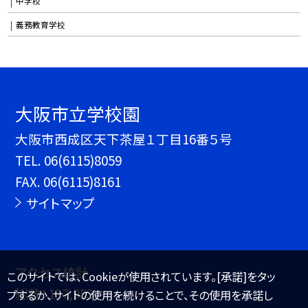
中学校
義務教育学校
大阪市立学校園
大阪市西成区天下茶屋１丁目16番５号
TEL.
06(6115)8059
FAX. 06(6115)8161
サイトマップ
アクセス統計
このサイトでは、Cookieが使用されています。[承諾]をタッ
総数：
137,953
プするか、サイトの使用を続けることで、その使用を承諾し