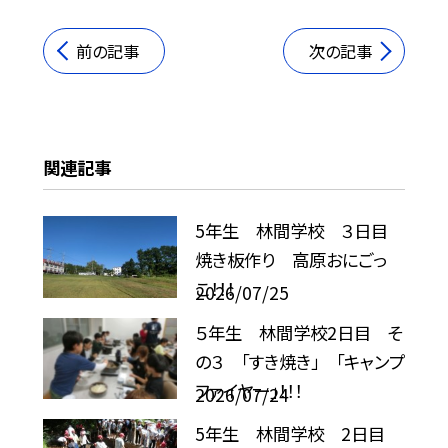
前の記事
次の記事
関連記事
5年生 林間学校 ３日目
焼き板作り 高原おにごっ
こ！！！
2026/07/25
５年生 林間学校2日目 そ
の３ 「すき焼き」 「キャンプ
ファイヤー」！！！
2026/07/24
5年生 林間学校 2日目