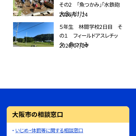
その2 「魚つかみ」「水鉄砲
大会」だ！！！
2026/07/24
５年生 林間学校2日目 そ
の１ フィールドアスレチッ
ク 魚つかみ
2026/07/24
大阪市の相談窓口
いじめ・体罰等に関する相談窓口