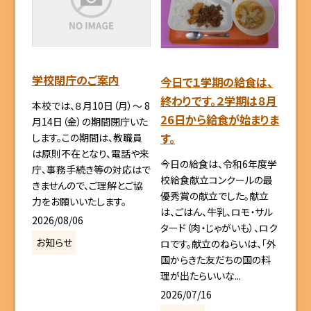
学校閉庁のご案内
今日で１学期の給食は、
終わりです。２学期は８月
本校では、８月10日（月）～ 8
26日から給食が始まりま
月14日（金）の期間閉庁いた
す。
します。この期間は、教職員
は原則不在となり、電話や来
今日の給食は、令和6年度学
庁、事務手続き等の対応はで
校給食献立コンクールの最
きませんので、ご理解とご協
優秀賞の献立でした。献立
力をお願いいたします。
は、ごはん、牛乳、ロモ・サル
2026/08/06
タード（肉・じゃがいも）、ロク
お知らせ
ロです。献立のねらいは、「外
国からきた友だちの国の料
理が出たらいいな...
2026/07/16