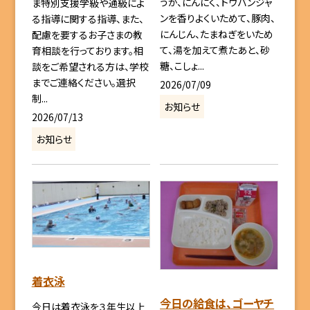
うが、にんにく、トウバンジャ
ま特別支援学級や通級によ
ンを香りよくいためて、豚肉、
る指導に関する指導、また、
にんじん、たまねぎをいため
配慮を要するお子さまの教
て、湯を加えて煮たあと、砂
育相談を行っております。相
糖、こしょ...
談をご希望される方は、学校
までご連絡ください。選択
2026/07/09
制...
お知らせ
2026/07/13
お知らせ
着衣泳
今日の給食は、ゴーヤチ
今日は着衣泳を３年生以上