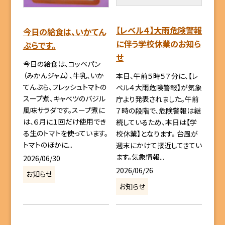
【レベル４】大雨危険警報
今日の給食は、いかてん
に伴う学校休業のお知ら
ぷらです。
せ
今日の給食は、コッペパン
（みかんジャム）、牛乳、いか
本日、午前５時５７分に、【レ
てんぷら、フレッシュトマトの
ベル４大雨危険警報】が気象
スープ煮、キャベツのバジル
庁より発表されました。午前
風味サラダです。スープ煮に
７時の段階で、危険警報は継
は、６月に１回だけ使用でき
続しているため、本日は【学
る生のトマトを使っています。
校休業】となります。 台風が
トマトのほかに...
週末にかけて接近してきてい
ます。気象情報...
2026/06/30
2026/06/26
お知らせ
お知らせ