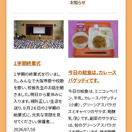
お知らせ
１学期終業式
今日の給食は、カレース
１学期の終業式を行いまし
パゲッティです。
た。みんなで大阪市歌や校歌
を歌い、校長先生のお話を聞
今日の給食は、ミニコッペパ
きました。明日から夏休みに
ン、牛乳、カレースパゲッティ
入ります。規則正しい生活を
（小麦）、グリーンアスパラガ
送り、８月２６日の２学期の
スとキャベツのサラダ、発酵
始業式に、元気な笑顔を見
乳（乳）です。副菜のサラダに
せてください。保護者、...
は、旬のグリーンアスパラガ
2026/07/16
スを使っています。焼き物機