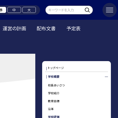
準
中
大
運営の計画
配布文書
予定表
トップページ
学校概要
校長あいさつ
学校紹介
教育目標
沿革
学校評価