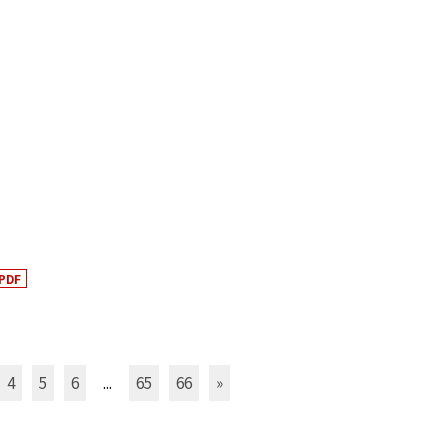
PDF
4
5
6
...
65
66
»