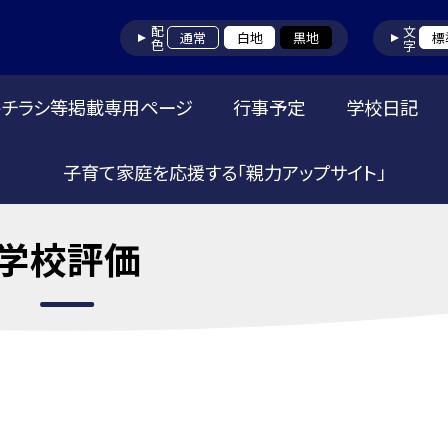
配色
文字
通常
白地
黒地
標
トチラシ等掲載専用ページ
行事予定
学校日記
子育て家庭を応援する「親力アップサイト」
学校評価