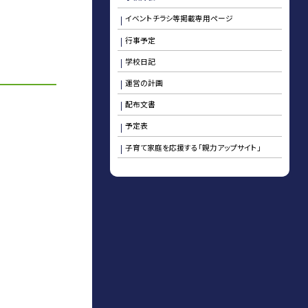
イベントチラシ等掲載専用ページ
行事予定
学校日記
運営の計画
配布文書
予定表
子育て家庭を応援する「親力アップサイト」