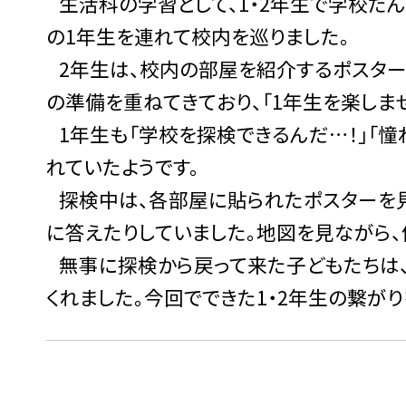
生活科の学習として、
1
・
2
年生で学校たん
の
1
年生を連れて校内を巡りました。
2
年生は、校内の部屋を紹介するポスター
の準備を重ねてきており、「
1
年生を楽しませ
1
年生も「学校を探検できるんだ
…
！」「
れていたようです。
探検中は、各部屋に貼られたポスターを
に答えたりしていました。地図を見ながら、
無事に探検から戻って来た子どもたちは
くれました。今回でできた
1
・
2
年生の繋がり