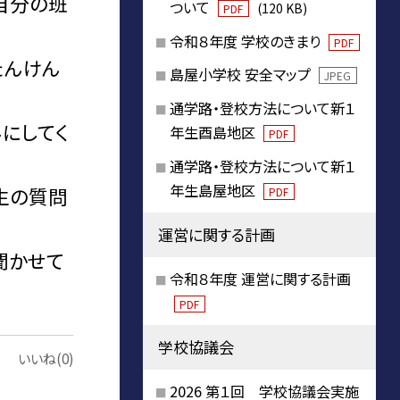
自分の班
ついて
(120 KB)
PDF
令和８年度 学校のきまり
PDF
たんけん
島屋小学校 安全マップ
JPEG
通学路・登校方法について新１
みにしてく
年生酉島地区
PDF
通学路・登校方法について新１
年生島屋地区
生の質問
PDF
運営に関する計画
聞かせて
令和８年度 運営に関する計画
PDF
学校協議会
いいね(0)
2026 第１回 学校協議会実施