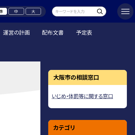
準
中
大
運営の計画
配布文書
予定表
大阪市の相談窓口
いじめ・体罰等に関する窓口
カテゴリ