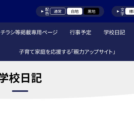
配色
文字
通常
白地
黒地
標
トチラシ等掲載専用ページ
行事予定
学校日記
子育て家庭を応援する「親力アップサイト」
学校日記