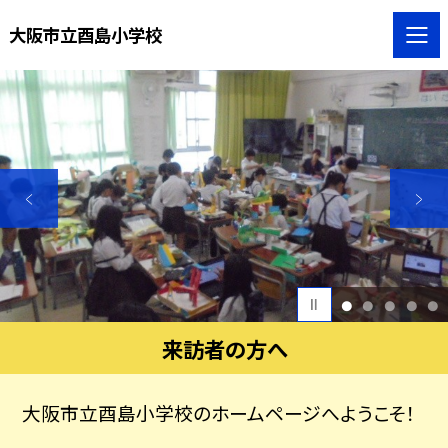
大阪市立酉島小学校
1
2
3
4
5
来訪者の方へ
大阪市立酉島小学校のホームページへようこそ！