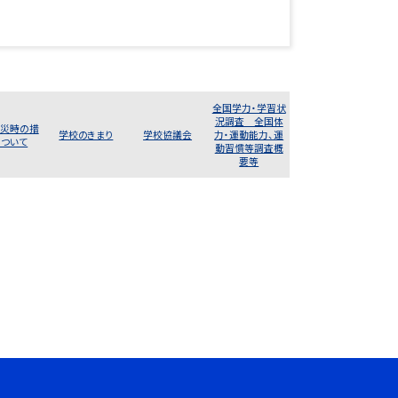
全国学力・学習状
況調査 全国体
災時の措
学校のきまり
学校協議会
力・運動能力、運
について
動習慣等調査概
要等