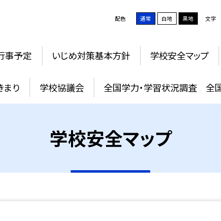
配色
通常
白地
黒地
文字
行事予定
いじめ対策基本方針
学校安全マップ
きまり
学校協議会
全国学力・学習状況調査 全
学校安全マップ