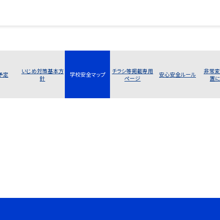
いじめ対策基本方
チラシ等掲載専用
非常変
予定
学校安全マップ
安心安全ルール
針
ページ
置