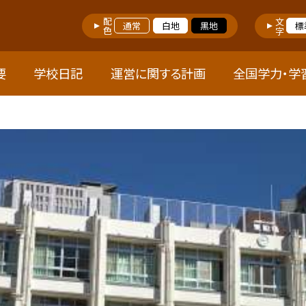
配色
文字
通常
白地
黒地
標
要
学校日記
運営に関する計画
全国学力・学