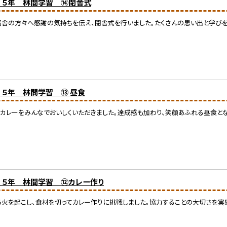
) ５年 林間学習 ⑭閉舎式
宿舎の方々へ感謝の気持ちを伝え、閉舎式を行いました。たくさんの思い出と学びを
) ５年 林間学習 ⑬ 昼食
カレーをみんなでおいしくいただきました。達成感も加わり、笑顔あふれる昼食とな
) ５年 林間学習 ⑫カレー作り
火を起こし、食材を切ってカレー作りに挑戦しました。協力することの大切さを実