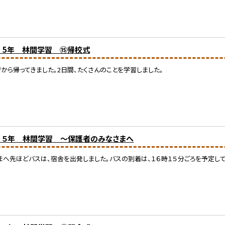
） 5年 林間学習 ⑮帰校式
から帰ってきました。2日間、たくさんのことを学習しました。
) ５年 林間学習 ～保護者のみなさまへ
へ先ほどバスは、宿舎を出発しました。バスの到着は、１６時１５分ごろを予定して