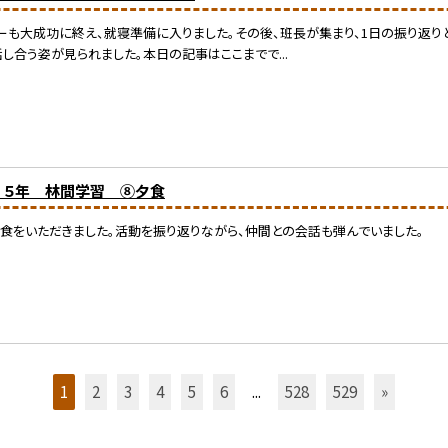
ーも大成功に終え、就寝準備に入りました。その後、班長が集まり、1日の振り返り
し合う姿が見られました。本日の記事はここまでで...
) ５年 林間学習 ⑧夕食
食をいただきました。活動を振り返りながら、仲間との会話も弾んでいました。
1
2
3
4
5
6
...
528
529
»