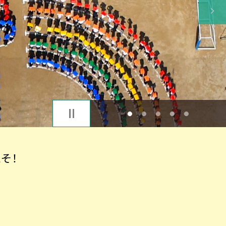
1
2
3
4
5
そ！