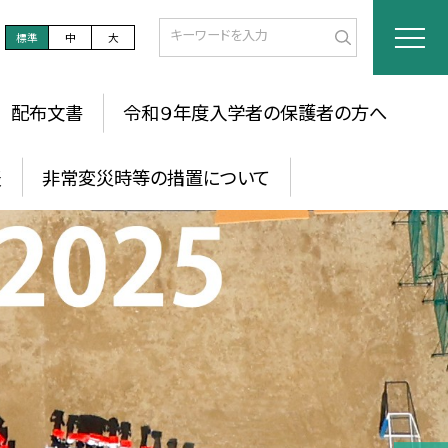
標準
中
大
配布文書
令和９年度入学者の保護者の方へ
表
非常変災時等の措置について