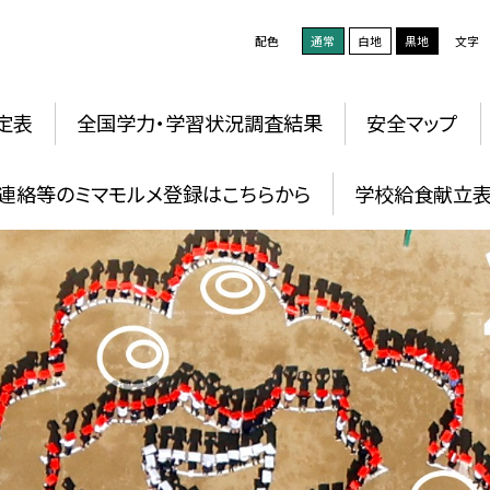
配色
通常
白地
黒地
文字
定表
全国学力・学習状況調査結果
安全マップ
連絡等のミマモルメ登録はこちらから
学校給食献立