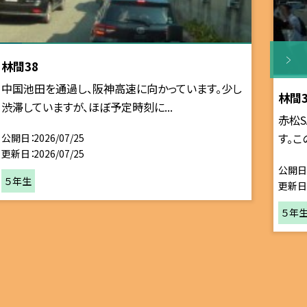
林間38
中国池田を通過し、阪神高速に向かっています。少し
林間3
渋滞していますが、ほぼ予定時刻に...
赤松
す。こ
公開日
2026/07/25
更新日
2026/07/25
公開日
５年生
更新日
５年