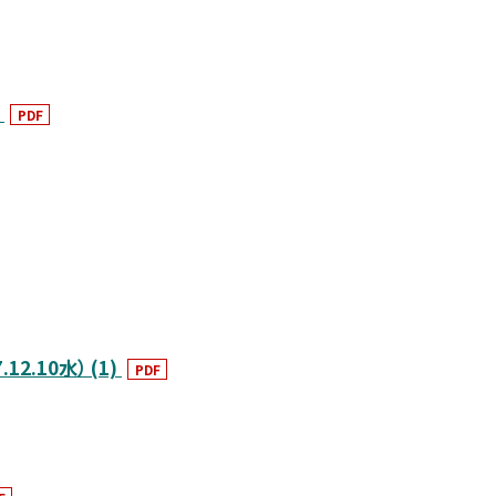
）
PDF
.10水） (1)
PDF