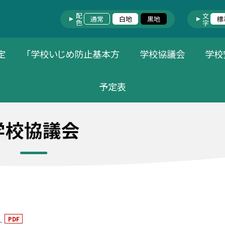
配色
文字
通常
白地
黒地
標
定
「学校いじめ防止基本方
学校協議会
学校
予定表
学校協議会
）
PDF