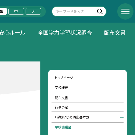
準
中
大
安心ルール
全国学力学習状況調査
配布文書
トップページ
学校概要
配布文書
行事予定
「学校いじめ防止基本方
学校協議会