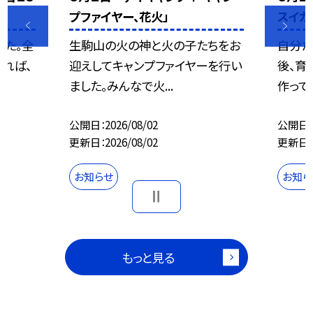
」
プファイヤー、花火」
スイカ
した。全
生駒山の火の神と火の子たちをお
自分た
れば、
迎えしてキャンプファイヤーを行い
後、育
ました。みんなで火...
作って
公開日
2026/08/02
公開日
更新日
2026/08/02
更新日
お知らせ
お知ら
もっと見る