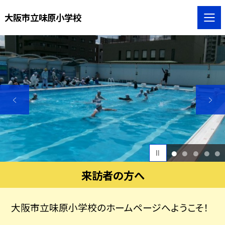
大阪市立味原小学校
1
2
3
4
5
来訪者の方へ
大阪市立味原小学校のホームページへようこそ！