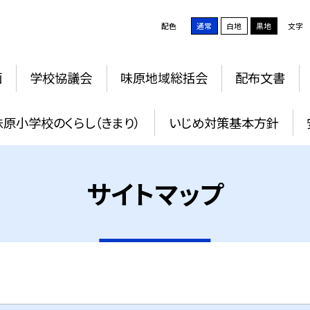
配色
通常
白地
黒地
文字
画
学校協議会
味原地域総括会
配布文書
味原小学校のくらし（きまり）
いじめ対策基本方針
サイトマップ