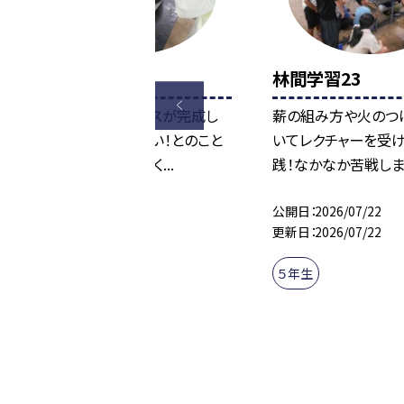
林間学習24
林間学習23
ようやくカレーライスが完成し
薪の組み方や火のつ
ました。味もおいしい！とのこと
いてレクチャーを受け
です。 朝ごはんもよく...
践！なかなか苦戦しまし
公開日
2026/07/22
公開日
2026/07/22
更新日
2026/07/22
更新日
2026/07/22
５年生
５年生