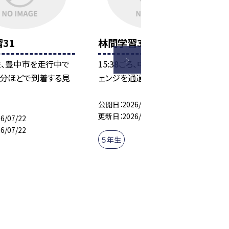
31
林間学習30
現在、豊中市を走行中で
15:38ごろ、中国池田インターチ
0分ほどで到着する見
ェンジを通過しました。
公開日
2026/07/22
更新日
2026/07/22
6/07/22
6/07/22
５年生