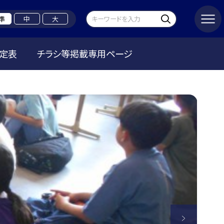
準
中
大
定表
チラシ等掲載専用ページ