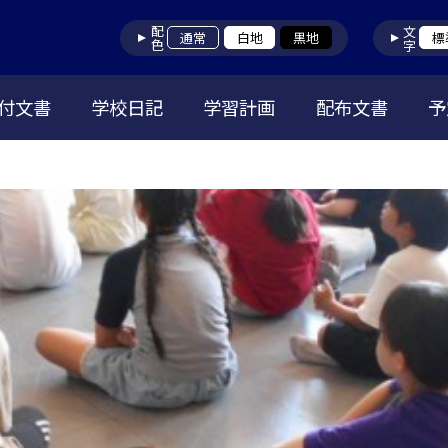
配色
文字
通常
白地
黒地
標
付文書
学校日記
学習計画
配布文書
予