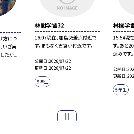
林間学習32
林間学習
16:07現在、加島交差点付近で
15:54
け方につ
す。まもなく香簑小付近です。
す。あと2
、いざ実
込みです。
たが...
公開日
2026/07/22
更新日
2026/07/22
公開日
202
更新日
202
５年生
５年生