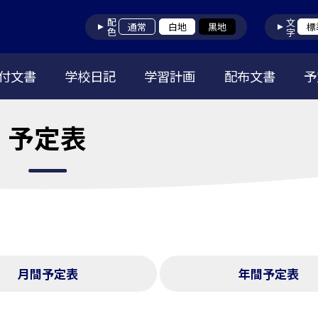
配色
文字
通常
白地
黒地
標
付文書
学校日記
学習計画
配布文書
予
予定表
月間予定表
年間予定表