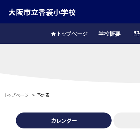
大阪市立香簑小学校
トップページ
学校概要
配
トップページ
>
予定表
カレンダー