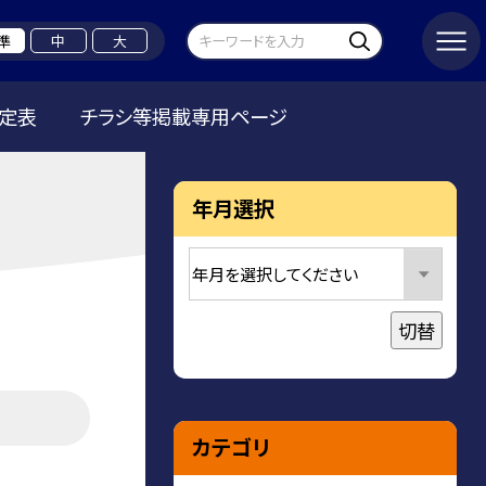
準
中
大
定表
チラシ等掲載専用ページ
年月選択
切替
カテゴリ