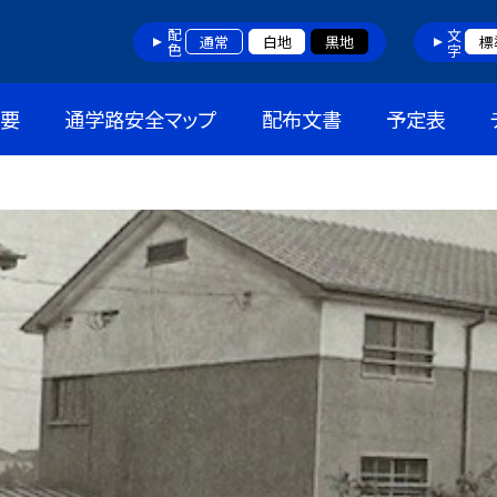
配色
文字
通常
白地
黒地
標
概要
通学路安全マップ
配布文書
予定表