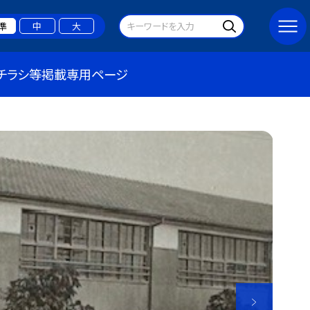
準
中
大
チラシ等掲載専用ページ