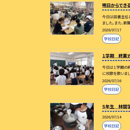
明日からでき
今日は図書主任
ました。また、新
2026/07/17
学校日記
１学期 終業
今日は１学期の
に校歌を歌いまし
2026/07/16
学校日記
５年生 林間
2026/07/14
学校日記