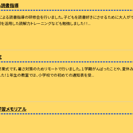
る読書指導
による読書指導の研修会を行いました。子どもを読書好きにさせるために大人がで
聞を活用した読解力トレーニングなども勉強しました！！...
式
終業式です。暑さ対策のためリモートで行いました。１学期がんばったことや、夏休
た！１年生の教室では、小学校での初めての通知表を受...
学習メモリアル