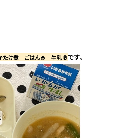
です。
たけ煮 ごはん🍚 牛乳🥛