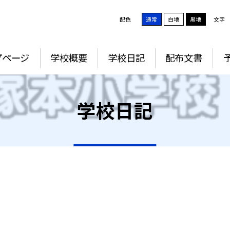
配色
通常
白地
黒地
文字
プページ
学校概要
学校日記
配布文書
学校日記