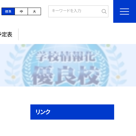
標準
中
大
予定表
リンク