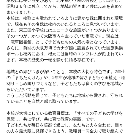
本校には長い歴史があり、北中島小学校の分校として出発し、
昭和３６年に独立してから、地域の皆さまと共に歩みを進めて
まいりました。
本校は、校歌にも歌われているように豊かな緑に囲まれた環境
で、現在もその名残は校内のいたるところに息づいています。
また、東三国小学校にはユニークな施設がいくつかあります。
その一つが、かつて大阪市内を走っていた市電です。現在は
「電車図書館」として子どもたちの人気の場となっています。
さらに、前回の大阪万博でカナダ館に設置されていた国旗掲揚
ポールも校内にあり、根元には当時のエンブレムが刻まれてい
ます。本校の歴史の一端を静かに語る存在です。
地域との結びつきが深いことも、本校の大切な特色です。2年生
の「まちたんけん」や、5年生が地域の皆さまと行う田植え・稲
刈り・しめ飾りづくりなど、子どもたちは多くの学びを地域か
らいただいています。
こうした活動を通じて、子どもたちは地域から愛され、守られ
ていることを自然と感じ取っています。
本校が大切にしている教育目標は、「すべての子どもの学びを
保障し、共に学び、共に育つ教育の実践」です。
子どもたちが毎日を笑顔で過ごし、友だちと力を合わせ、個々
の力を最大限に発揮できるよう、教職員一同全力で取り組んで