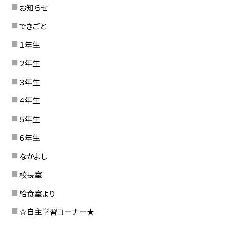
お知らせ
できごと
１年生
２年生
３年生
４年生
５年生
６年生
なかよし
校長室
給食室より
☆自主学習コーナー★