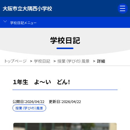
大阪市立大隅西小学校
学校日記メニュー
学校日記
トップページ
>
学校日記
>
授業（学びの）風景
>
詳細
１年生 よ～い どん！
公開日
2026/04/22
更新日
2026/04/22
授業（学びの）風景