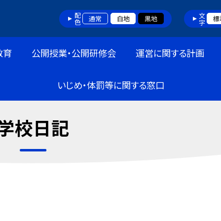
配色
文字
通常
白地
黒地
標
教育
公開授業・公開研修会
運営に関する計画
いじめ・体罰等に関する窓口
学校日記