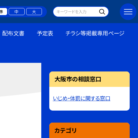
準
中
大
配布文書
予定表
チラシ等掲載専用ページ
大阪市の相談窓口
いじめ・体罰に関する窓口
カテゴリ