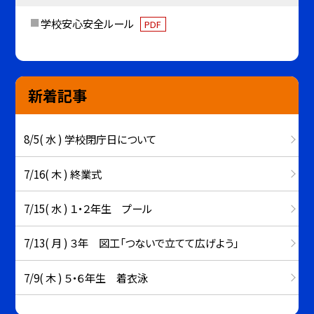
学校安心安全ルール
PDF
新着記事
8/5( 水 ) 学校閉庁日について
7/16( 木 ) 終業式
7/15( 水 ) １・２年生 プール
7/13( 月 ) ３年 図工「つないで立てて広げよう」
7/9( 木 ) ５・６年生 着衣泳